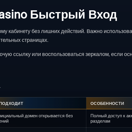
Casino Быстрый Вход
ому кабинету без лишних действий. Важно использова
ительных страницах.
очую ссылку или воспользоваться зеркалом, если ос
.
 ПОДХОДИТ
ОСОБЕННОСТИ
ициальный домен открывается без
Полный доступ к ак
ений
разделам