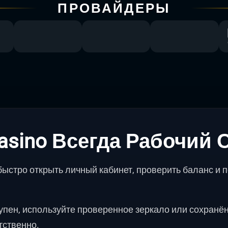
ПРОВАЙДЕРЫ
Casino Всегда Рабочий 
ыстро открыть личный кабинет, проверить баланс и п
пен, используйте проверенное зеркало или сохранё
тственно.