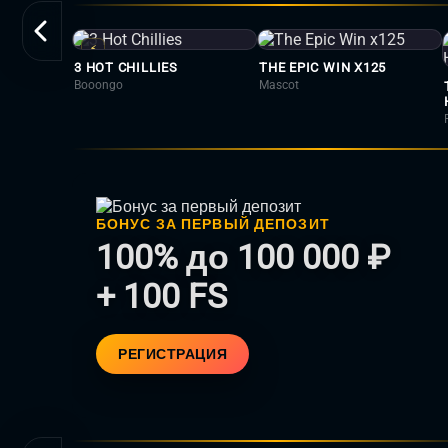
⚡
3 HOT CHILLIES
THE EPIC WIN X125
Booongo
Mascot
БОНУС ЗА ПЕРВЫЙ ДЕПОЗИТ
100% до 100 000 ₽
+ 100 FS
РЕГИСТРАЦИЯ