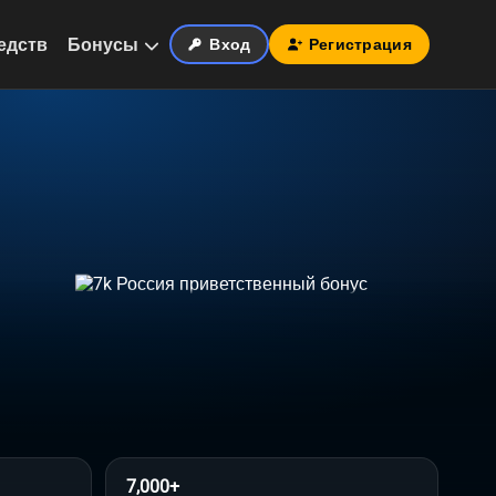
едств
Бонусы
Вход
Регистрация
7,000+