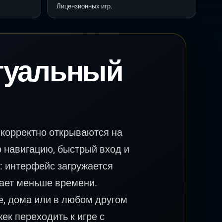
Лицензионных игр.
ктуальный
 корректно открываются на
 навигацию, быстрый вход и
: интерфейс загружается
мает меньше времени.
е, дома или в любом другом
ек переходить к игре с