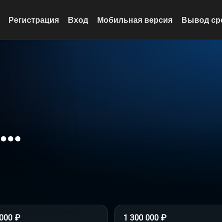
Регистрация
Вход
Мобильная версия
Вывод ср
+ 150 FS + 3 бонус-раунда
 000 ₽
1 300 000 ₽