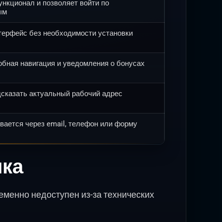
ункционал и позволяет войти по
ым
терфейс без необходимости установки
обная навигация и уведомления о бонусах
сказать актуальный рабочий адрес
вается через email, телефон или форму
лка
еменно недоступен из-за технических