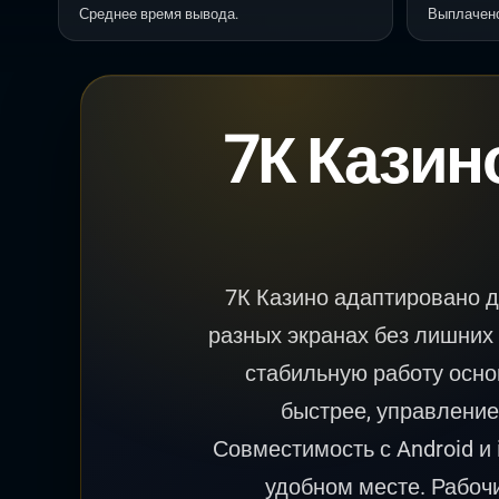
Среднее время вывода.
Выплачено
7К Казин
7К Казино адаптировано д
разных экранах без лишних
стабильную работу осно
быстрее, управление
Совместимость с Android и
удобном месте. Рабочи