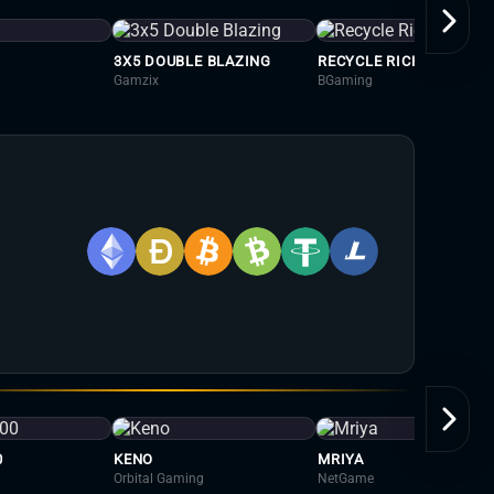
3X5 DOUBLE BLAZING
RECYCLE RICHES
Gamzix
BGaming
0
KENO
MRIYA
Orbital Gaming
NetGame