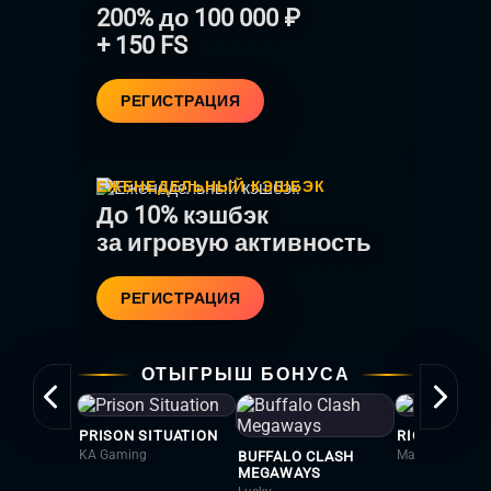
200% до 100 000 ₽
+ 150 FS
РЕГИСТРАЦИЯ
ЕЖЕНЕДЕЛЬНЫЙ КЭШБЭК
До 10% кэшбэк
за игровую активность
РЕГИСТРАЦИЯ
ОТЫГРЫШ БОНУСА
PRISON SITUATION
RIOT: URBAN
KA Gaming
Mascot
BUFFALO CLASH
MEGAWAYS