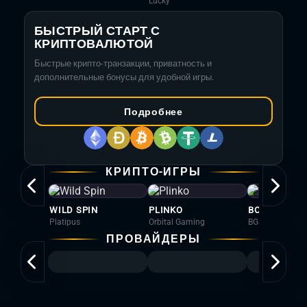
Lucky
БЫСТРЫЙ СТАРТ С
КРИПТОВАЛЮТОЙ
Быстрые крипто-транзакции, приватность и
дополнительные бонусы для удобной игры.
Подробнее
КРИПТО-ИГРЫ
⚡
WILD SPIN
PLINKO
BOOK OF CA
Platipus
Orbital Gaming
BGaming
ПРОВАЙДЕРЫ