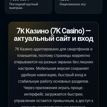
Последний крупный
Лицензионных игр.
выигрыш.
7К Казино (7K Casino) —
актуальный сайт и вход
7К Казино адаптировано для смартфонов и
планшетов, поэтому страницы корректно
открываются на разных экранах без лишних
настроек. Мобильная версия сохраняет
удобную навигацию, быстрый вход и
стабильную работу основных разделов.
Через приложения играть проще:
интерфейс загружается быстрее,
управление остается привычным, а доступ к