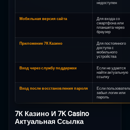
недоступен
Мобильная версия сайта
Для входа со
смартфона или
планшета через
браузер
Приложение 7К Казино
Для постоянного
доступа с
мобильного
устройства
Вход через службу поддержки
Если не удается
найти актуальную
ссылку
Вход после восстановления пароля
Если пользовател
забыл логин или
пароль
7К Казино И 7K Casino
Актуальная Ссылка