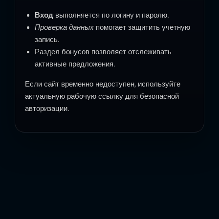
Вход
выполняется по логину и паролю.
Проверка данных
помогает защитить учетную
запись.
Раздел бонусов позволяет отслеживать
активные предложения.
Если сайт временно недоступен, используйте
актуальную рабочую ссылку для безопасной
авторизации.