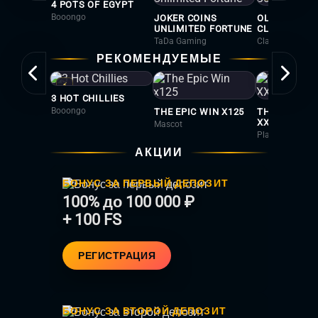
4 POTS OF EGYPT
Booongo
JOKER COINS
OLYMPUS B
UNLIMITED FORTUNE
CLAW
TaDa Gaming
Clawbuster
РЕКОМЕНДУЕМЫЕ
⚡
3 HOT CHILLIES
Booongo
THE EPIC WIN X125
THUNDER CO
XXL: HOLD 
Mascot
Playson
АКЦИИ
БОНУС ЗА ПЕРВЫЙ ДЕПОЗИТ
100% до 100 000 ₽
+ 100 FS
РЕГИСТРАЦИЯ
БОНУС ЗА ВТОРОЙ ДЕПОЗИТ