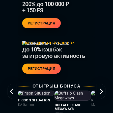
200% до 100 000 ₽
+ 150 FS
РЕГИСТРАЦИЯ
ЕЖЕНЕДЕЛЬНЫЙ КЭШБЭК
До 10% кэшбэк
за игровую активность
РЕГИСТРАЦИЯ
ОТЫГРЫШ БОНУСА
PRISON SITUATION
RIOT: URBAN
KA Gaming
Mascot
BUFFALO CLASH
MEGAWAYS