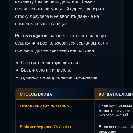
кабинету без лишних действий. Важно
использовать актуальный адрес, проверять
строку браузера и не вводить данные на
сомнительных страницах.
Рекомендуется
заранее сохранить рабочую
ссылку или воспользоваться зеркалом, если
основной домен временно недоступен.
Откройте действующий сайт.
Введите логин и пароль.
Проверьте защищённое соединение
.
СПОСОБ ВХОДА
КОГДА ПОДХОДИ
Основной сайт 7К Казино
Если официальны
домен открываетс
без ограничений
Рабочее зеркало 7K Casino
Если основной сай
временно