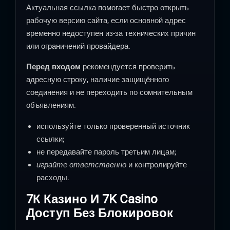
Актуальная ссылка помогает быстро открыть
рабочую версию сайта, если основной адрес
временно недоступен из-за технических причин
или ограничений провайдера.
Перед входом
рекомендуется проверить
адресную строку, наличие защищённого
соединения и не переходить по сомнительным
объявлениям.
используйте только проверенный источник
ссылки;
не передавайте пароль третьим лицам;
играйте ответственно
и контролируйте
расходы.
7К Казино И 7K Casino
Доступ Без Блокировок