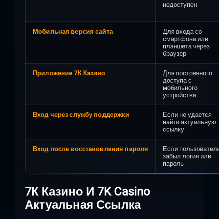
недоступен
Мобильная версия сайта
Для входа со
смартфона или
планшета через
браузер
Приложение 7К Казино
Для постоянного
доступа с
мобильного
устройства
Вход через службу поддержки
Если не удается
найти актуальную
ссылку
Вход после восстановления пароля
Если пользовател
забыл логин или
пароль
7К Казино И 7K Casino
Актуальная Ссылка